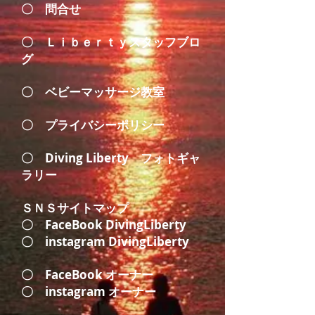
〇
問合せ
〇
Ｌｉｂｅｒｔｙスタッフブロ
グ
〇
ベビーマッサージ教室
〇
プライバシーポリシー
〇
Diving Liberty フォトギャ
ラリー
ＳＮＳサイトマップ
〇
FaceBook DivingLiberty
〇
instagram DivingLiberty
〇
FaceBook オーナー
〇
instagram オーナー