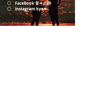
〇
FaceBook 音々の詩
〇
instagram kyon
MINAMIOSUMI SATA DIVING LIBERTY
〒893－2601 鹿児島県肝属郡南大隅町
佐多伊座敷４０４７