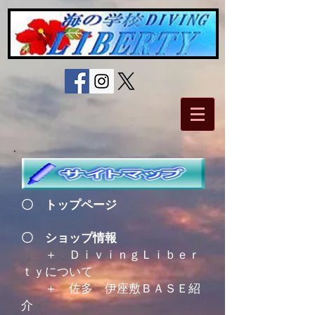
〇
トップページ
〇
ショップ情報
＋ ＤｉｖｉｎｇＬｉｂｅｒ
ｔｙについて
＋ 佐多 伊座敷ＢＡＳＥ紹
介