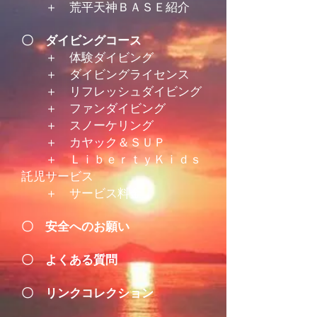
＋ 荒平天神ＢＡＳＥ紹介
〇
ダイビングコース
＋ 体験ダイビング
＋ ダイビングライセンス
＋ リフレッシュダイビング
＋ ファンダイビング
＋ スノーケリング
＋ カヤック＆ＳＵＰ
＋ ＬｉｂｅｒｔｙＫｉｄｓ
託児サービス
＋ サービス料金
〇
安全へのお願い
〇
よくある質問
〇
リンクコレクション