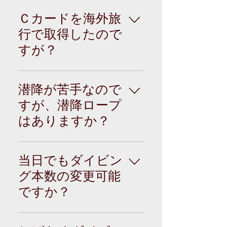
ダイビングポイント
までの移動時間は近
Ｃカードを海外旅
いところで5分。 佐
行で取得したので
多岬灯台下コース等
すが？
遠いところで40分く
らいです。 片道の平
当店では佐多の海で
均移動時間は約10～
潜りたいという方、
20分です。
潜降が苦手なので
全てをガイドいたし
すが、潜降ロープ
ます。 「海外でCカ
はありますか？
ードを取得したけど
全然潜ってな
ご安心下さい。 アン
い！」，「Ｃカード
カーロープもしくは
は取得したけど全然
当日でもダイビン
潜降ロープ沿いに潜
自信がない！」とい
グ本数の変更可能
降していただきま
うブランクダイバー
ですか？
す。
も問題なく大歓迎で
す。 ダイビングのス
無理をしてのダイビ
キルやノウハウなど