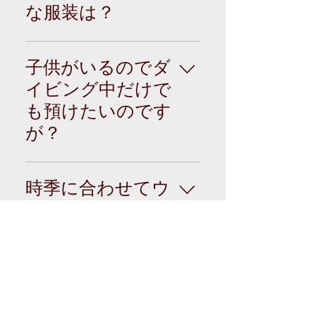
性１人ですが・・・
ありません。しかも
な服装は？
大人数が苦手・・・
なかなか遭えないの
という感じで申し込
です。 レジャーダイ
海の上は結構風を受
まれる方が大多数で
バーがサメに遭った
けるので、体感温度
子供がいるのでダ
す。 受け入れ人数は
だけで襲われていた
は陸上よりはるかに
多くても９人と限ら
イビング中だけで
らこんなにダイバー
低いと思ったほうが
れていますので少人
も預けたいのです
は増えていないでし
よいでしょう。 雨天
数制です。 ダイビン
ょうネ? Ａ2 世界中
時はとくに寒く感じ
が？
グ申込は、カップル
のダイビングポイン
ますので、ボートコ
やお1人様が多いので
トには、サメに出会
ートやウィンドブレ
当ショップでは託児
プライバシーに配慮
いサメを遊ぶポイン
ーカーを持参される
サービスを実施して
時季に合わせてウ
したいダイバーは多
トもあります。 私も
ことをお勧めしま
います。 詳しくは
いです。
ェットスーツは何
潜ってサメに遭遇し
す。(レンタル用ボー
→ 「Liberty Kids 託
たことが多々ありま
トコートにフードベ
ミリがいいです
児サービス」を確認
すが、襲ってくる気
ストあります ) ま
参照ください。
か？
配を感じたことはあ
た、日焼けするのが
りません。 逆に今で
嫌な方は、帽子や長
人によって感じ方が
はこちらがサメに逢
袖Tシャツがあるとよ
違うので、あくまで
目が悪いのです
いにツアーに出かけ
いでしょう。 ※船に