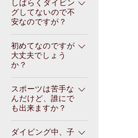
ングは事故につなが
しばらくダイビン
をしっかり復習し、
る可能性があります
自信を取り戻せるよ
グしてないので不
ので、当日の体調・
うに、自信をつけて
安なのですが？
天候・海況などを考
頂くようにしっかり
慮して決めていただ
とケアしていきま
しばらくダイビング
いて結構です。 変更
す。 他団体のダイバ
していない、ライセ
によるキャンセル料
初めてなのですが
ーもブランクダイバ
ンス取ったばかり、
は一切いただいてお
ーも、遠慮なく潜り
大丈夫でしょう
セッティングのやり
りませんので、安全
に来て下さい。
か？
方わからない等々、
第一でダイビングを
色々不安はあると思
お楽しみ下さい。
はい、体験ダイビン
います。 ご安心下さ
グコースにお申し込
い。 そのようなゲス
スポーツは苦手な
みいただければ大丈
トの不安を、完全に
んだけど、誰にで
夫です。 体験ダイビ
取り除いてからダイ
も出来ますか？
ングは、初めてもし
ビングします。 当店
くは海の中を気軽に
はお客様がストレス
ダイビングって、体
覗いてみたい方のコ
なく楽しんでいただ
力や泳力に自信がな
ースです。 難しい事
ダイビング中、子
けるよう努力を惜し
いと出来ないのでは