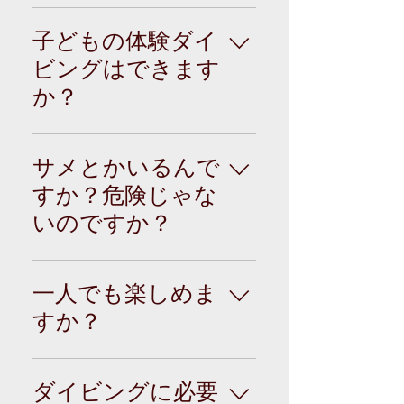
ことでしょう。
当ショップでは、10
ので、お問い合わせ
歳以上60歳以下で健
下さい。
子どもの体験ダイ
康な方とさせて頂い
ビングはできます
ております。 ※ただ
か？
し、参加申込書で健
康チェックをさせて
基本的には中学生か
頂いております。
ら体験ダイビングを
サメとかいるんで
お受けしています。
すか？危険じゃな
(ボートダイブなの
いのですか？
で、水慣れしている
お子さん。身長150セ
Ａ1 海には危険だと
ンチ以上)小学生は、
言われてるサメやそ
泳力・性格・理解力
一人でも楽しめま
の他の生物がいま
などをスタッフが把
すか？
す。 ただ全てのサメ
握できてる子に関し
がダイバーの姿を見
ましては、高学年に
大丈夫です。 １人な
かけただけで攻撃を
なったら検討させて
んですけど・・・ 女
ダイビングに必要
しかけてくる訳では
いただいています。