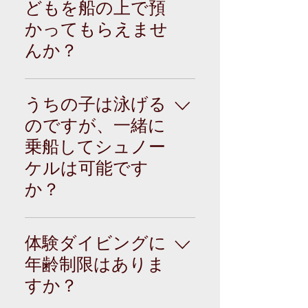
は全てスタッフが行
みません。 不安な点
どもを船の上で預
ありません。 現在は
いますので安心して
などありましたら、
かってもらえませ
指導カリキュラムや
潜って頂き、思う存
いつでもお問い合わ
ダイビング器材が充
分水中世界をお楽し
んか？
せ下さい。
実しているので、健
み下さい。
康に問題ない方であ
お子さんが乗船する
れば年齢や運動神
ことで、ダイバーの
うちの子は泳げる
経、もちろん泳力な
ポイントが限られて
のですが、一緒に
どを問わず、どなた
くるので、基本的に
でも楽しめるレジャ
乗船してシュノー
船上でのお預かりは
ーとなっています。
致しておりません。
ケルは可能です
ダイビングは競う遊
か？
びではありません、
遊び方いっぱいの水
ご家族で貸し切り状
中の世界を一緒に潜
態の時は海況が良け
体験ダイビングに
る仲間たち楽しさや
れば、船上シッター
感動を共有しましょ
年齢制限はありま
やシュノーケリング
う。水中世界から喜
すか？
で お受けできます。
びと感動で満足する
※料金が変わります