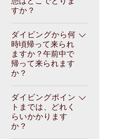
憩はどこでとりま
に到着で１ダイブ出
すか？
来ます。 当日の予約
状況により、お客様
希望が無ければ基本
のご希望に添えない
的には各ダイビング
場合もございますの
ダイビングから何
終了ごとに港に戻り
で必ずお問い合わせ
時頃帰って来られ
ます。 ただし、佐多
下さい。
ますか？午前中で
岬灯台下コース等遠
いポイントへエント
帰って来られます
リーする場合は、タ
か？
ンクを複数本積んで
船上休憩になりま
その日の他のお客さ
す。
まとの兼ね合いにな
ダイビングポイン
ります。目安とし
トまでは、どれく
て、2ダイブ時は14時
らいかかります
半～15時ぐらいごろ
に戻ります。予約時
か？
にご相談下さい。